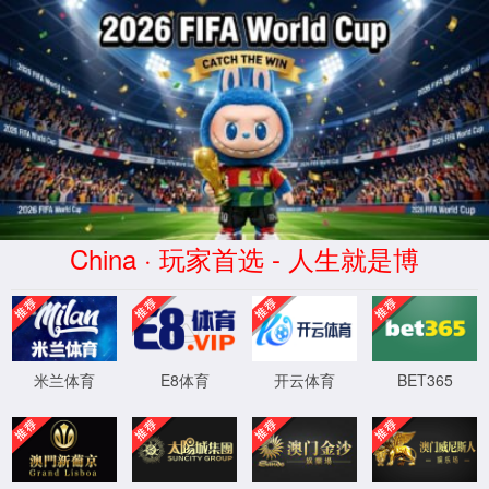
>>"/>
关于威尼斯官网
公司概况
产业布局
核心竞争力
发展历程
业务范围
新闻中心
媒体报道
企业文化
投资者关系
可持续发展
ESG
环保公告
招贤纳士
联系我们
联系方式
在线留言