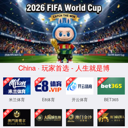
关于威尼斯官网
公司概况
产业布局
核心竞争力
发展历程
业务范围
新闻中心
媒体报道
企业文化
投资者关系
可持续发展
ESG
环保公告
招贤纳士
联系我们
联系方式
在线留言