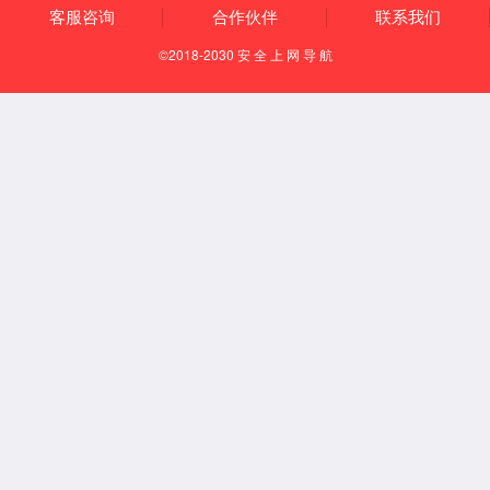
导，三大交易所研究中心、知名券商研究所、公募基金和私
募基金的专家学者共同评审，通过对上市公司经济效益、盈
利能力、成长性和信息披露质量等进行综合评估后，最终形
成获奖名单。
据了解，“中国上市公司价值评选”自2007年至今已成功举办
18届，活动坚持科学、客观、公平、公正的原则，针对中国
资本市场上市公司价值发现的评选活动，现已成为国内主流
财经媒体主办的上市公司领域极具影响力的评选之一。本届
共300位专业能力强、综合素质过硬的董秘从全国5300余家
上市公司董秘中脱颖而出，获评“中国上市公司阳光董秘”。
2021年初起杨平彩女士担任37000v
威尼斯副总裁兼董秘，负责公司治理、资本运作与信息披