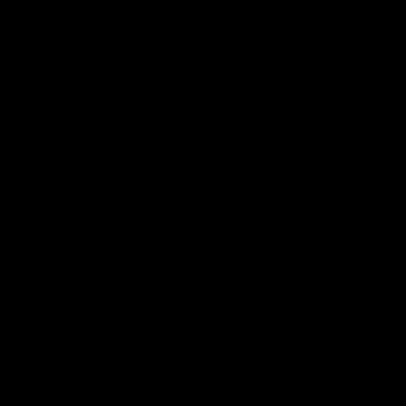
电话：027-59881888
邮箱：hbdl@dl-kg.com