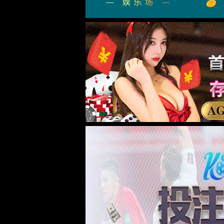
概要： 因其艰难而成其伟大。
关键词： 从37000v威尼斯到汇达有多远？
相关资讯
媒体报道
【媒体聚焦】湖北省委书记王忠林到37000v威
Time：2025-05-21
一图读懂丨2025年度报告&2026年Q1业绩预告
Time：2026-03-26